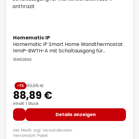
Homematic IP
Homematic IP Smart Home Wandthermostat
HmIP-BWTH-A mit Schaltausgang für
Markenschalter, 230 V anthrazit
159928A0
Verkaufspreis:
89,95 €
-1%
Regulärer Preis:
88,89 €
Inhalt: 1 Stück
Details anzeigen
inkl. MwSt. zzgl.
Versandkosten
Versandart: Paket