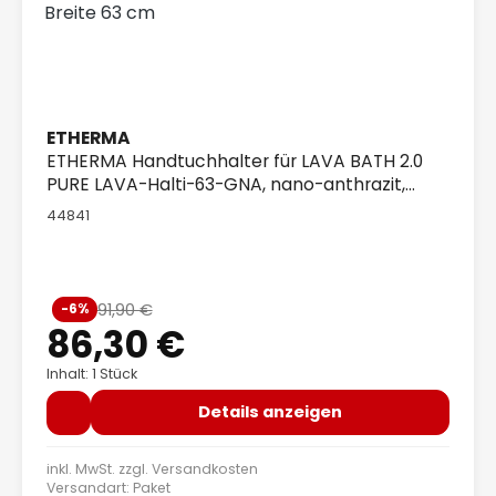
ETHERMA
ETHERMA Handtuchhalter für LAVA BATH 2.0
PURE LAVA-Halti-63-GNA, nano-anthrazit,
Breite 63 cm
44841
Verkaufspreis:
91,90 €
-6%
Regulärer Preis:
86,30 €
Inhalt: 1 Stück
Details anzeigen
inkl. MwSt. zzgl.
Versandkosten
Versandart: Paket