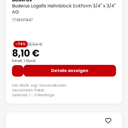
Buderus Logafix Hahnblock Eckform 3/4" x 3/4"
AG
7738317847
Verkaufspreis:
31,54 €
-74%
Regulärer Preis:
8,10 €
Inhalt: 1 Stück
Details anzeigen
inkl. MwSt. zzgl.
Versandkosten
Versandart: Paket
Lieferzeit: 1 - 3 Werktage