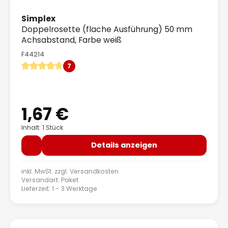
Simplex
Doppelrosette (flache Ausführung) 50 mm
Achsabstand, Farbe weiß
F44214
7
Durchschnittliche Bewertung von 4.71 von 5 Sternen
1,67 €
Regulärer Preis:
Inhalt: 1 Stück
Details anzeigen
inkl. MwSt. zzgl.
Versandkosten
Versandart: Paket
Lieferzeit: 1 - 3 Werktage