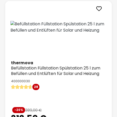
thermova
Befüllstation Füllstation Spülstation 25 l zum
Befüllen und Entlüften für Solar und Heizung
400000030
28
Durchschnittliche Bewertung von 4.79 von 5 Sternen
Verkaufspreis:
389,00 €
-20%
Regulärer Preis: