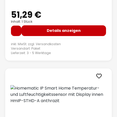
51,29 €
Regulärer Preis:
Inhalt: 1 Stück
Details anzeigen
inkl. MwSt. zzgl.
Versandkosten
Versandart: Paket
Lieferzeit: 3 - 5 Werktage