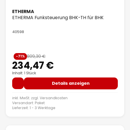
ETHERMA
ETHERMA Funksteuerung BHK-TH für BHK
40598
Verkaufspreis:
809,30 €
-71%
Regulärer Preis:
234,47 €
Inhalt: 1 Stück
Details anzeigen
inkl. MwSt. zzgl.
Versandkosten
Versandart: Paket
Lieferzeit: 1 - 3 Werktage