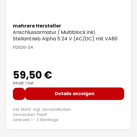
mehrere Hersteller
Anschlussarmatur / Multiblock inkl.
Stellantrieb Alpha 5 24 V (AC/DC) mit VA80
F12020-24
59,50 €
Regulärer Preis:
Inhalt: 1 Set
Details anzeigen
inkl. MwSt. zzgl.
Versandkosten
Versandart: Paket
Lieferzeit: 1 - 3 Werktage