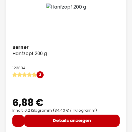
Berner
Hanfzopf 200 g
123834
3
Durchschnittliche Bewertung von 5 von 5 Sternen
6,88 €
Regulärer Preis:
Inhalt: 0.2 Kilogramm
(34,40 € / 1 Kilogramm)
Details anzeigen