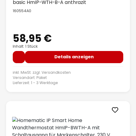
basic HmIP-WTH-B-A anthrazit
160554A0
58,95 €
Regulärer Preis:
Inhalt: 1 Stück
Details anzeigen
inkl. MwSt. zzgl.
Versandkosten
Versandart: Paket
Lieferzeit: 1 - 3 Werktage