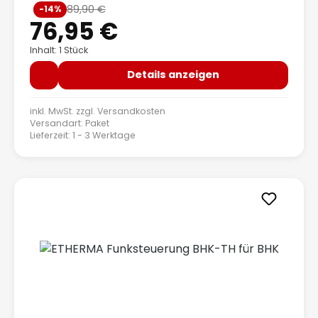
Verkaufspreis:
89,90 €
-14%
Regulärer Preis:
76,95 €
Inhalt: 1 Stück
Details anzeigen
inkl. MwSt. zzgl.
Versandkosten
Versandart: Paket
Lieferzeit: 1 - 3 Werktage