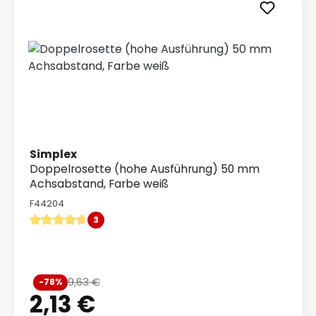
Simplex
Doppelrosette (hohe Ausführung) 50 mm
Achsabstand, Farbe weiß
F44204
3
Durchschnittliche Bewertung von 4.67 von 5 Sternen
Verkaufspreis:
9,63 €
-78%
Regulärer Preis:
2,13 €