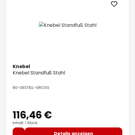
Knebel
Knebel Standfuß Stahl
80-GESTELL-GROSS
116,46 €
Regulärer Preis:
Inhalt: 1 Stück
Details anzeigen