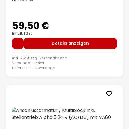
59,50 €
Regulärer Preis:
Inhalt: 1 Set
Details anzeigen
inkl. MwSt. zzgl.
Versandkosten
Versandart: Paket
Lieferzeit: 1 - 3 Werktage