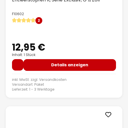
F10602
2
Durchschnittliche Bewertung von 5 von 5 Sternen
12,95 €
Regulärer Preis:
Inhalt: 1 Stück
Details anzeigen
inkl. MwSt. zzgl.
Versandkosten
Versandart: Paket
Lieferzeit: 1 - 3 Werktage