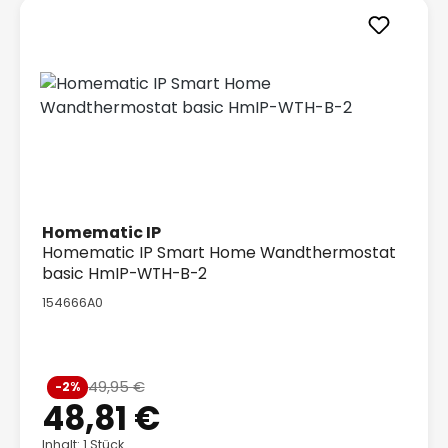
Homematic IP
Homematic IP Smart Home Wandthermostat
basic HmIP-WTH-B-2
154666A0
Verkaufspreis:
49,95 €
-2%
Regulärer Preis:
48,81 €
Inhalt: 1 Stück