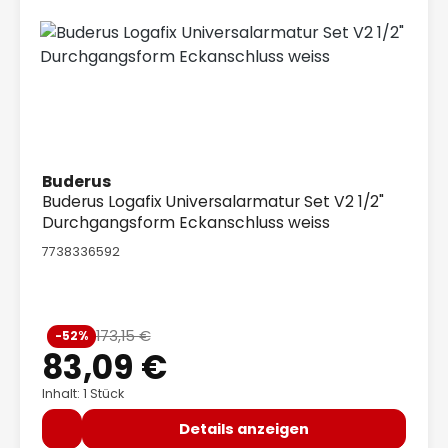
Buderus
Buderus Logafix Universalarmatur Set V2 1/2"
Durchgangsform Eckanschluss weiss
7738336592
Verkaufspreis:
173,15 €
-52%
Regulärer Preis:
83,09 €
Inhalt: 1 Stück
Details anzeigen