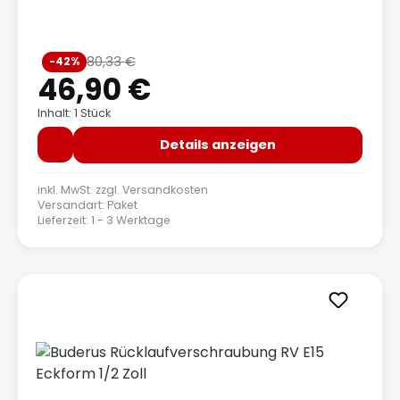
Verkaufspreis:
80,33 €
-42%
Regulärer Preis:
46,90 €
Inhalt: 1 Stück
Details anzeigen
inkl. MwSt. zzgl.
Versandkosten
Versandart: Paket
Lieferzeit: 1 - 3 Werktage