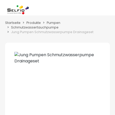
Zum Hauptinhalt springen
Wa
Startseite
Produkte
Pumpen
Schmutzwassertauchpumpe
Jung Pumpen Schmutzwasserpumpe Drainageset
Bildergalerie überspringen