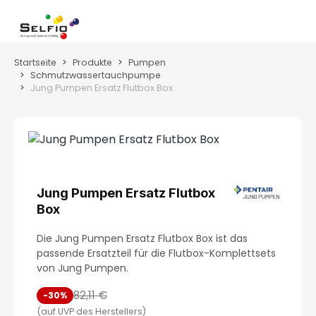
Zum Hauptinhalt springen
Wa
Startseite
Produkte
Pumpen
Schmutzwassertauchpumpe
Jung Pumpen Ersatz Flutbox Box
Bildergalerie überspringen
Jung Pumpen Ersatz Flutbox
Box
Die Jung Pumpen Ersatz Flutbox Box ist das
passende Ersatzteil für die Flutbox-Komplettsets
von Jung Pumpen.
82,11 €
-30%
(auf UVP des Herstellers)