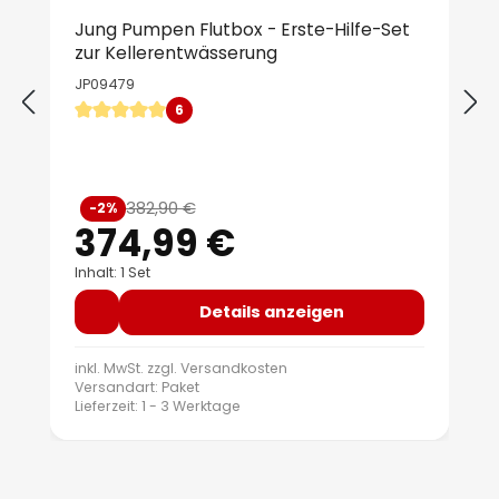
Jung Pumpen Flutbox - Erste-Hilfe-Set
zur Kellerentwässerung
JP09479
6
Durchschnittliche Bewertung von 5 von 5 Sternen
Verkaufspreis:
382,90 €
-2%
Regulärer Preis:
374,99 €
Inhalt: 1 Set
Details anzeigen
inkl. MwSt. zzgl.
Versandkosten
Versandart: Paket
Lieferzeit: 1 - 3 Werktage