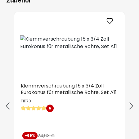
Zubehör
Produktgalerie überspringen
Klemmverschraubung 15 x 3/4 Zoll
Eurokonus für metallische Rohre, Set A11
F11170
6
Durchschnittliche Bewertung von 5 von 5 Sternen
Verkaufspreis:
24,63 €
-69%
Regulärer Preis: