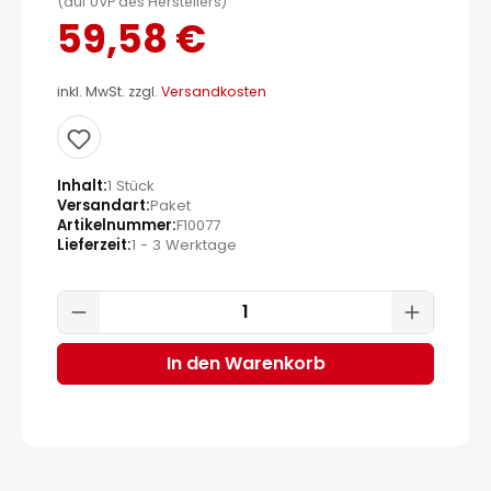
(auf UVP des Herstellers)
59,58 €
inkl. MwSt. zzgl.
Versandkosten
Inhalt
1 Stück
Versandart
Paket
Artikelnummer
F10077
Lieferzeit
1 - 3 Werktage
Produkt Anzahl: Gib den gewünscht
In den Warenkorb