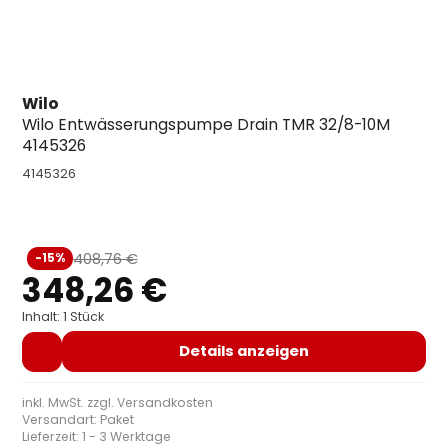
Wilo
Wilo Entwässerungspumpe Drain TMR 32/8-10M
4145326
4145326
Verkaufspreis:
408,76 €
-15%
Regulärer Preis:
348,26 €
Inhalt: 1 Stück
Details anzeigen
inkl. MwSt. zzgl.
Versandkosten
Versandart: Paket
Lieferzeit: 1 - 3 Werktage