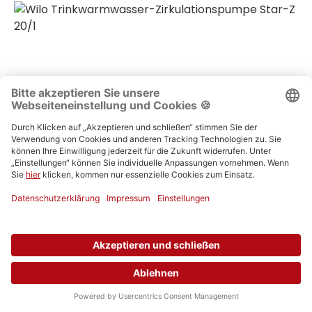
Wilo
Wilo Trinkwarmwasser-Zirkulationspumpe Star-Z
20/1
4028111
Verkaufspreis:
727,00 €
-57%
Regulärer Preis:
316,01 €
Inhalt: 1 Stück
Details anzeigen