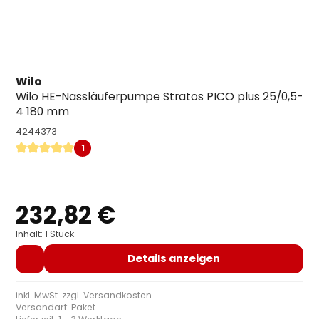
Wilo
Wilo HE-Nassläuferpumpe Stratos PICO plus 25/0,5-
4 180 mm
4244373
1
Durchschnittliche Bewertung von 5 von 5 Sternen
232,82 €
Regulärer Preis:
Inhalt: 1 Stück
Details anzeigen
inkl. MwSt. zzgl.
Versandkosten
Versandart: Paket