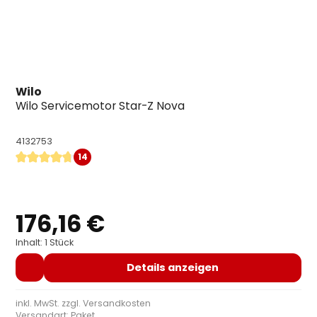
Wilo
Wilo Servicemotor Star-Z Nova
4132753
14
Durchschnittliche Bewertung von 4.79 von 5 Sternen
176,16 €
Regulärer Preis:
Inhalt: 1 Stück
Details anzeigen
inkl. MwSt. zzgl.
Versandkosten
Versandart: Paket