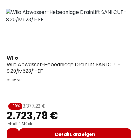
Wilo
Wilo Abwasser-Hebeanlage DrainLift SANI CUT-
S.20/M523/1-EF
6095513
Verkaufspreis:
3.377,22 €
-19%
Regulärer Preis:
2.723,78 €
Inhalt: 1 Stück
Details anzeigen