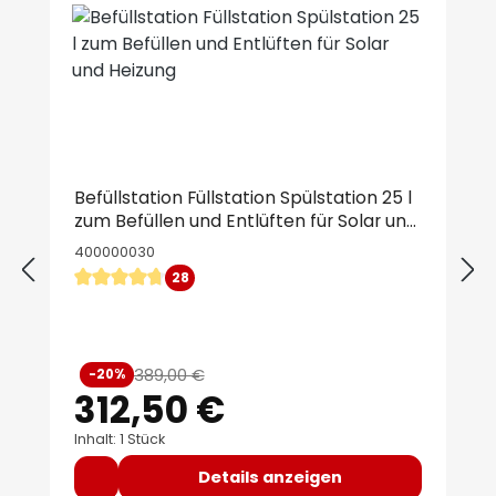
Befüllstation Füllstation Spülstation 25 l
zum Befüllen und Entlüften für Solar und
Heizung
400000030
28
Durchschnittliche Bewertung von 4.79 von 5 Sternen
Verkaufspreis:
389,00 €
-20%
Regulärer Preis:
312,50 €
Inhalt: 1 Stück
Details anzeigen