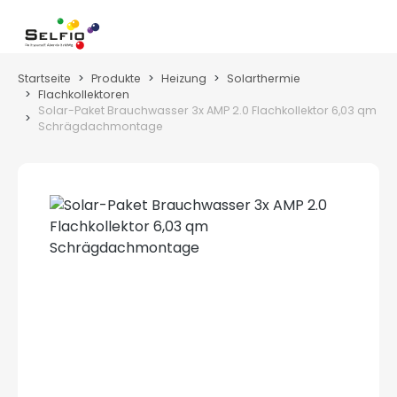
Zum Hauptinhalt springen
Wa
Startseite
Produkte
Heizung
Solarthermie
Flachkollektoren
Solar-Paket Brauchwasser 3x AMP 2.0 Flachkollektor 6,03 qm
Schrägdachmontage
Bildergalerie überspringen