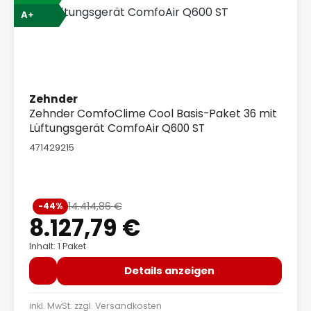
A+
Zehnder
Zehnder ComfoClime Cool Basis-Paket 36 mit
Lüftungsgerät ComfoAir Q600 ST
471429215
Verkaufspreis:
14.414,86 €
-44%
Regulärer Preis:
8.127,79 €
Inhalt: 1 Paket
Details anzeigen
inkl. MwSt. zzgl.
Versandkosten