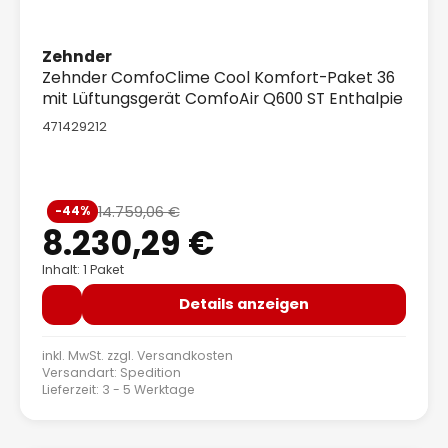
Zehnder
Zehnder ComfoClime Cool Komfort-Paket 36
mit Lüftungsgerät ComfoAir Q600 ST Enthalpie
471429212
Verkaufspreis:
14.759,06 €
-44%
Regulärer Preis:
8.230,29 €
Inhalt: 1 Paket
Details anzeigen
inkl. MwSt. zzgl.
Versandkosten
Versandart: Spedition
Lieferzeit: 3 - 5 Werktage