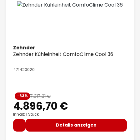
Zehnder
Zehnder Kühleinheit ComfoClime Cool 36
471420020
Verkaufspreis:
7.317,31 €
-33%
Regulärer Preis:
4.896,70 €
Inhalt: 1 Stück
Details anzeigen