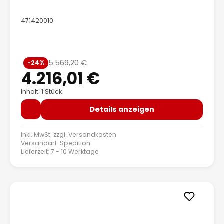
471420010
Verkaufspreis:
5.569,20 €
-24%
Regulärer Preis:
4.216,01 €
Inhalt: 1 Stück
Details anzeigen
inkl. MwSt. zzgl.
Versandkosten
Versandart: Spedition
Lieferzeit: 7 - 10 Werktage