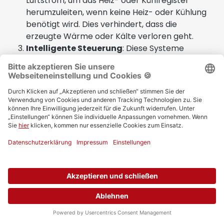
Luftstrom, um das Heiz- oder Kühlregister
herumzuleiten, wenn keine Heiz- oder Kühlung
benötigt wird. Dies verhindert, dass die
erzeugte Wärme oder Kälte verloren geht.
Intelligente Steuerung
: Diese Systeme
verfügen in der Regel über intelligente
Steuerungen, die den Betrieb basierend auf den
aktuellen Raumbedingungen und den
gewählten Einstellungen optimieren.
Luftqualitätssensoren
: Einige Klimaboxen
können auch Luftqualitätssensoren verwenden,
um die Luftqualität im Raum zu überwachen und
den Betrieb der Heiz- und Kühlregister sowie
des Bypasses entsprechend anzupassen.
Die Klimaboxen EuroAir mit Heiz- und Kühlregister
sind besonders nützlich in Gebäuden, in denen