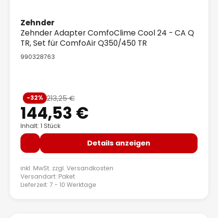
Zehnder
Zehnder Adapter ComfoClime Cool 24 - CA Q
TR, Set für ComfoAir Q350/450 TR
990328763
Verkaufspreis:
213,25 €
-32%
Regulärer Preis:
144,53 €
Inhalt: 1 Stück
Details anzeigen
inkl. MwSt. zzgl.
Versandkosten
Versandart: Paket
Lieferzeit: 7 - 10 Werktage