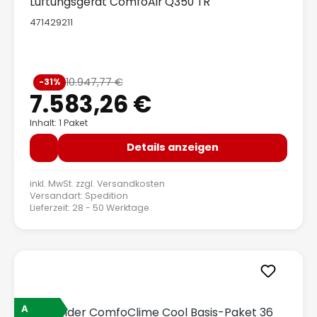
Lüftungsgerät ComfoAir Q350 TR
471429211
Verkaufspreis:
10.947,77 €
-31%
Regulärer Preis:
7.583,26 €
Inhalt: 1 Paket
Details anzeigen
inkl. MwSt. zzgl.
Versandkosten
Versandart: Spedition
Lieferzeit: 28 - 50 Werktage
A