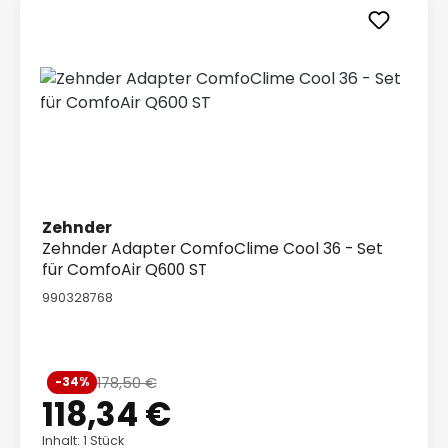
Zehnder
Zehnder Adapter ComfoClime Cool 36 - Set
für ComfoAir Q600 ST
990328768
Verkaufspreis:
178,50 €
-34%
Regulärer Preis:
118,34 €
Inhalt: 1 Stück