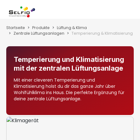
Zum Hauptinhalt springen
Wa
Startseite
Produkte
Lüftung & Klima
Zentrale Lüftungsanlagen
Temperierung & Klimatisierung
Temperierung und Klimatisierung
mit der zentralen Lüftungsanlage
Mit einer cleveren Temperierung und
Klimatisierung holst du dir das ganze Jahr über
Wohlfühlklima ins Haus. Die perfekte Ergänzung für
deine zentrale Lüftungsanlage.