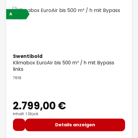
A
Swentibold
Klimabox EuroAir bis 500 m³ / h mit Bypass
links
7619
2.799,00 €
Regulärer Preis:
Inhalt: 1 Stück
Details anzeigen