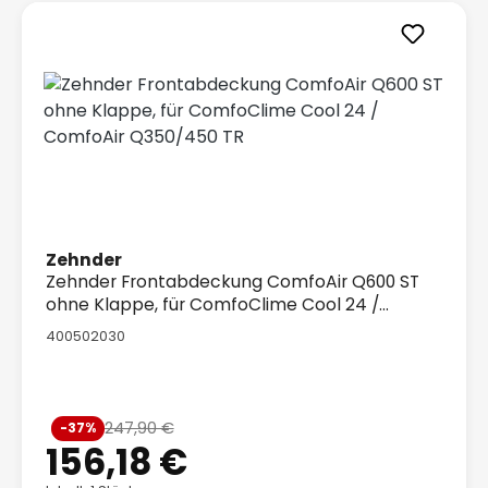
Zehnder
Zehnder Frontabdeckung ComfoAir Q600 ST
ohne Klappe, für ComfoClime Cool 24 /
ComfoAir Q350/450 TR
400502030
Verkaufspreis:
247,90 €
-37%
Regulärer Preis:
156,18 €