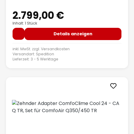
2.799,00 €
Regulärer Preis:
Inhalt: 1 Stück
Details anzeigen
inkl. MwSt. zzgl.
Versandkosten
Versandart: Spedition
Lieferzeit: 3 - 5 Werktage