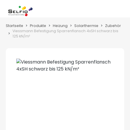
Zum Hauptinhalt springen
Wa
Startseite
Produkte
Heizung
Solarthermie
Zubehör
Viessmann Befestigung Sparrenflansch 4xSH schwarz bis
125 kN/m²
Bildergalerie überspringen