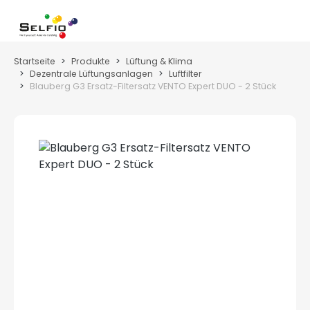
Zum Hauptinhalt springen
Wa
Startseite
Produkte
Lüftung & Klima
Dezentrale Lüftungsanlagen
Luftfilter
Blauberg G3 Ersatz-Filtersatz VENTO Expert DUO - 2 Stück
Bildergalerie überspringen