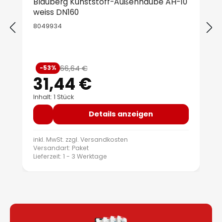
Blauberg Kunststoff-Außenhaube AH-10
weiss DN160
8049934
Verkaufspreis:
66,64 €
-53%
Regulärer Preis:
31,44 €
Inhalt: 1 Stück
Details anzeigen
inkl. MwSt. zzgl.
Versandkosten
Versandart: Paket
Lieferzeit: 1 - 3 Werktage
B
B